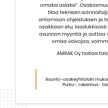
omaksi asiaksi”. Osakasmuut
tilaa teknisen isännöits
antamaan ohjeistuksen ja te
osakkaan etu; laadukkaasti 
asunnon myyntiä ja auttaa v
omaa valvojaa, voimme
AMRAK Oy hoitaa talo
Asunto-osakeyhtiölain mukaa
Purku-, rakennus- ta