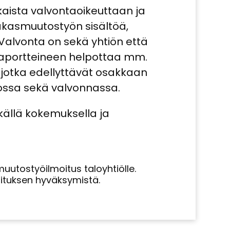
kaista valvontaoikeuttaan ja
sakasmuutostyön sisältöä,
Valvonta on sekä yhtiön että
araportteineen helpottaa mm.
 jotka edellyttävät osakkaan
ossa sekä valvonnassa.
källä kokemuksella ja
utostyöilmoitus taloyhtiölle.
oituksen hyväksymistä.