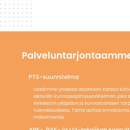
Palveluntarjontaamme 
PTS-suunnitelma
Laadimme yhdessä asiakkaan kanssa katt
aikavälin kunnossapitosuunnitelman, joka s
kiinteistön ylläpidon ja kunnostamisen tar
tulevaisuudessa. Tämä auttaa ennakointia 
maksimointia.
ARK-, RAK- ja LVI-tekniikan konsul