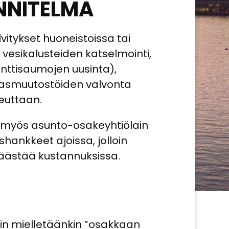
UNNITELMA
lvitykset huoneistoissa tai
i vesikalusteiden katselmointi,
menttisaumojen uusinta),
akasmuutostöiden valvonta
euttaan.
ee myös asunto-osakeyhtiölain
ankkeet ajoissa, jolloin
säästää kustannuksissa.
ein mielletäänkin ”osakkaan