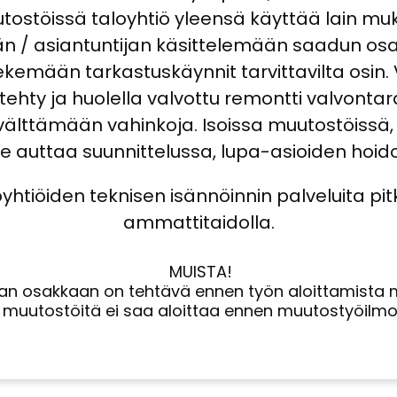
ostöissä taloyhtiö yleensä käyttää lain mu
ijän / asiantuntijan käsittelemään saadun o
kemään tarkastuskäynnit tarvittavilta osin. 
tehty ja huolella valvottu remontti valvont
älttämään vahinkoja. Isoissa muutostöissä,
 auttaa suunnittelussa, lupa-asioiden hoid
yhtiöiden teknisen isännöinnin palveluita pit
ammattitaidolla.
MUISTA!
n osakkaan on tehtävä ennen työn aloittamista mu
i muutostöitä ei saa aloittaa ennen muutostyöilm