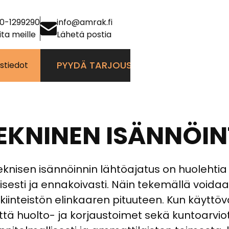
0-1299290
info@amrak.fi
ita meille
Lähetä postia
PYYDÄ TARJOUS
stiedot
EKNINEN ISÄNNÖIN
teknisen isännöinnin lähtöajatus on huolehtia 
sesti ja ennakoivasti. Näin tekemällä voidaa
 kiinteistön elinkaaren pituuteen. Kun käyttö
tä huolto- ja korjaustoimet sekä kuntoarvio