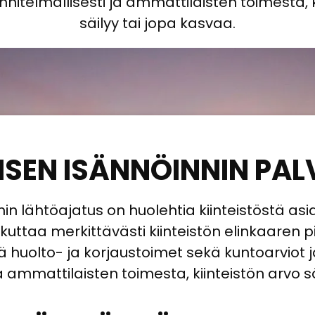
nitelmallisesti ja ammattilaisten toimesta, k
säilyy tai jopa kasvaa.
ISEN ISÄNNÖINNIN PAL
nin lähtöajatus on huolehtia kiinteistöstä as
uttaa merkittävästi kiinteistön elinkaaren 
ä huolto- ja korjaustoimet sekä kuntoarviot 
a ammattilaisten toimesta, kiinteistön arvo s