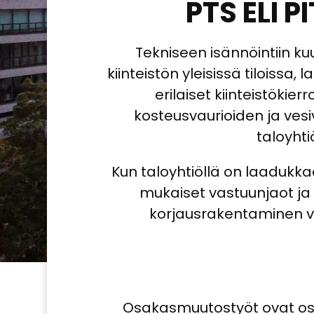
PTS ELI 
Tekniseen isännöintiin kuu
kiinteistön yleisissä tiloissa
erilaiset kiinteistökie
kosteusvaurioiden ja ves
taloyht
Kun taloyhtiöllä on laadukka
mukaiset vastuunjaot ja
korjausrakentaminen vo
Osakasmuutostyöt ovat osa 