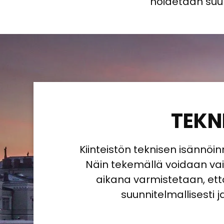
hoidetaan suun
TEKN
Kiinteistön teknisen isännöin
Näin tekemällä voidaan vaik
aikana varmistetaan, ett
suunnitelmallisesti j