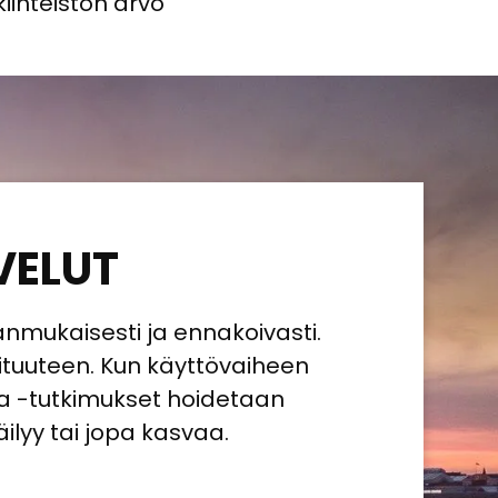
iinteistön arvo
VELUT
ianmukaisesti ja ennakoivasti.
pituuteen. Kun käyttövaiheen
ja -tutkimukset hoidetaan
äilyy tai jopa kasvaa.