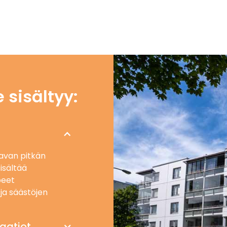
sisältyy:
avan pitkän
isältää
peet
ja säästöjen
taatiot