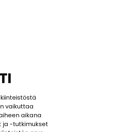
TI
kiinteistöstä
n vaikuttaa
vaiheen aikana
t ja -tutkimukset