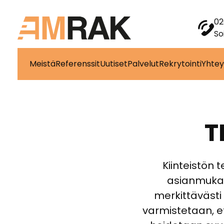
02
So
Meistä
Referenssit
Uutiset
Palvelut
Rekrytointi
Yhtey
T
Kiinteistön 
asianmukai
merkittävästi
varmistetaan, et