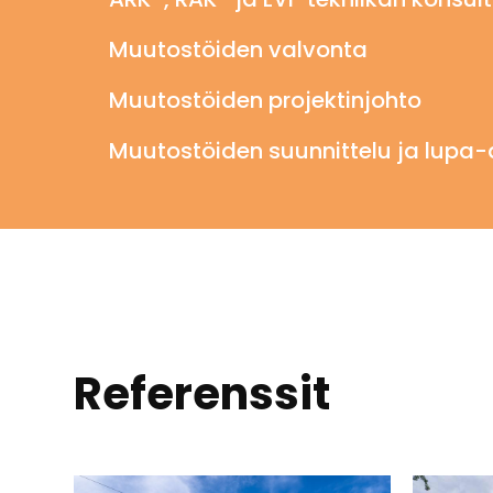
Muutostöiden valvonta
Muutostöiden projektinjohto
Muutostöiden suunnittelu ja lupa-
Referenssit