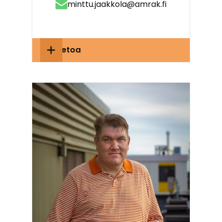
minttu.jaakkola@amrak.fi
Lisätietoa