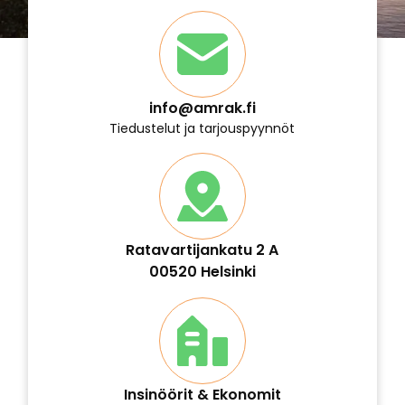
info@amrak.fi
Tiedustelut ja tarjouspyynnöt
Ratavartijankatu 2 A
00520 Helsinki
Insinöörit & Ekonomit