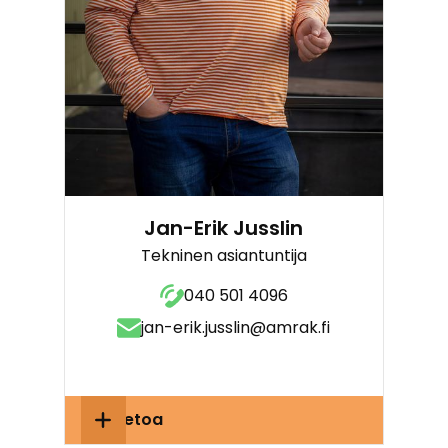
Jan-Erik Jusslin
Tekninen asiantuntija
040 501 4096
jan-erik.jusslin@amrak.fi
Lisätietoa