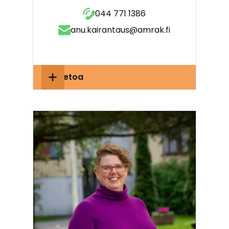
044 771 1386
anu.kairantaus@amrak.fi
Lisätietoa