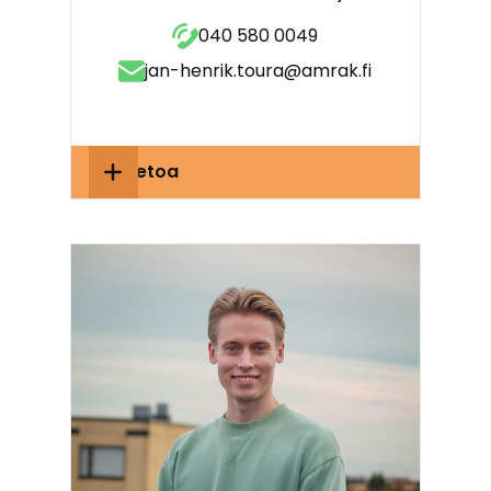
040 580 0049
jan-henrik.toura@amrak.fi
Lisätietoa