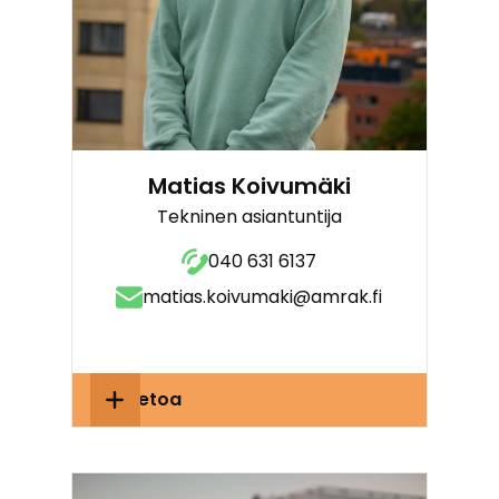
Matias Koivumäki
Tekninen asiantuntija
040 631 6137
matias.koivumaki@amrak.fi
Lisätietoa