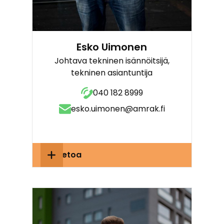
Esko Uimonen
Johtava tekninen isännöitsijä,
tekninen asiantuntija
040 182 8999
esko.uimonen@amrak.fi
Lisätietoa