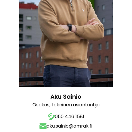
Aku Sainio
Osakas, tekninen asiantuntija
050 446 1581
aku.sainio@amrak.fi