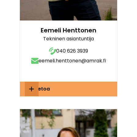
Eemeli Henttonen
Tekninen asiantuntija
040 626 3939
eemeli.henttonen@amrak.fi
Lisätietoa