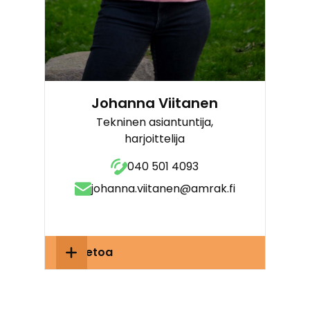
Johanna Viitanen
Tekninen asiantuntija,
harjoittelija
040 501 4093
johanna.viitanen@amrak.fi
Lisätietoa