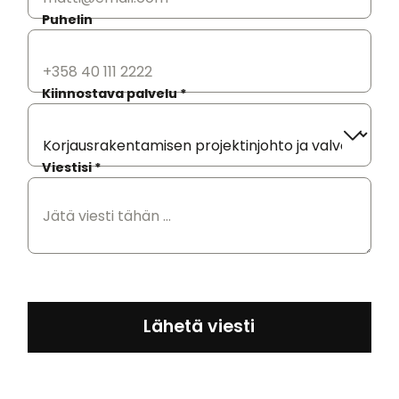
Puhelin
Kiinnostava palvelu *
Viestisi *
Amrak Oy