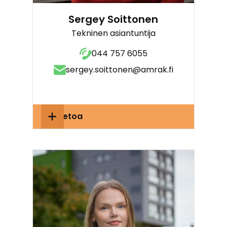
Sergey Soittonen
Tekninen asiantuntija
044 757 6055
sergey.soittonen@amrak.fi
Lisätietoa