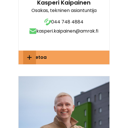
Kasperi Kaipainen
Osakas, tekninen asiantuntija
044 748 4884
kasperi.kaipainen@amrak.fi
Lisätietoa