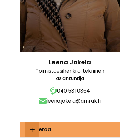
Leena Jokela
Toimistoesihenkilö, tekninen
asiantuntija
040 581 0864
leena.jokela@amrak.fi
Lisätietoa